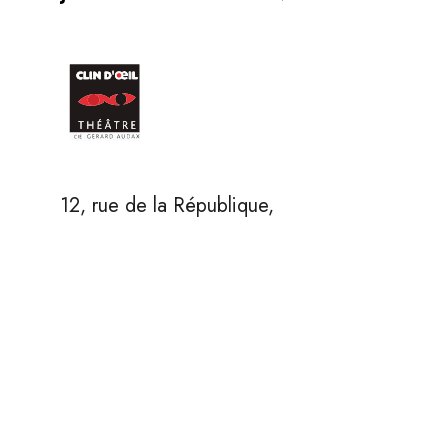
12, rue de la République,
45800 Saint-Jean-de-Braye
Bus ligne 2 – arrêt Liberté
Tram ligne B – arrêt Clos de l’Arche
0238219323
© 2026 Théâtre Clin D'œil |
Politique de confidentialité