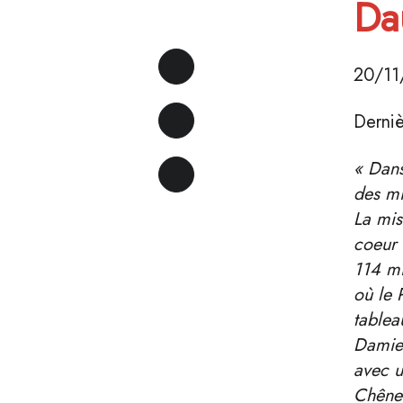
Da
20/11
Derniè
« Dans
des mi
La mis
coeur 
114 mi
où le 
tablea
Damien
avec u
Chêne 